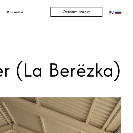
Оставить заявку
Контакты
RU
r (La Berёzka)