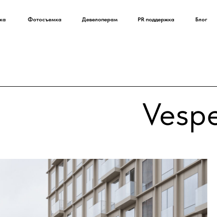
ка
Фотосъемка
Девелоперам
PR поддержка
Блог
Vespe